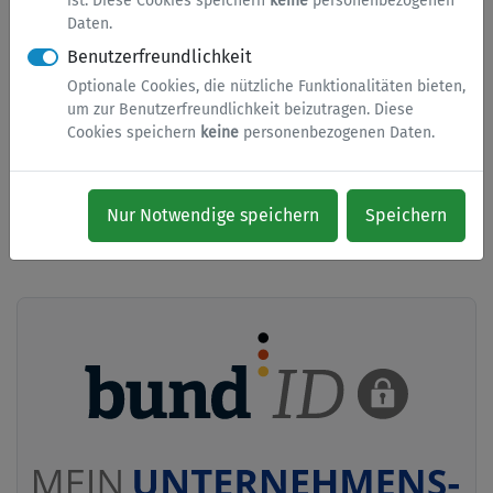
ist. Diese Cookies speichern
keine
personenbezogenen
Stadt Netphen angekündigt.
Daten.
In der Serviceübersicht finden Sie alle verfügbaren Online-
Benutzerfreundlichkeit
Services, von denen Sie viele auch ohne Anmeldung nutzen
Optionale Cookies, die nützliche Funktionalitäten bieten,
können. Es gibt eine Serviceübersicht nach Kategorien und
um zur Benutzerfreundlichkeit beizutragen. Diese
eine Serviceübersicht von A bis Z mit einer Suchfunktion.
Cookies speichern
keine
personenbezogenen Daten.
Nur Notwendige speichern
Speichern
➤ Serviceübersicht