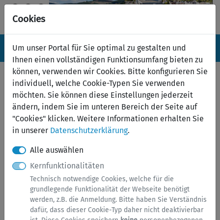
Cookies
Navigation ein-/ausblenden
Anm
Um unser Portal für Sie optimal zu gestalten und
Menü
Ihnen einen vollständigen Funktionsumfang bieten zu
können, verwenden wir Cookies. Bitte konfigurieren Sie
Dienstleistungen online!
individuell, welche Cookie-Typen Sie verwenden
möchten. Sie können diese Einstellungen jederzeit
Willkommen im Serviceportal
ändern, indem Sie im unteren Bereich der Seite auf
"Cookies" klicken. Weitere Informationen erhalten Sie
der Stadt Netphen.
in unserer
Datenschutzerklärung
.
Alle auswählen
Hier können Sie verschiedene Dienstleistungen bequem von
Kernfunktionalitäten
zu Hause oder auch unterwegs abrufen und erledigen.
Technisch notwendige Cookies, welche für die
Dieses Angebot wird in der Zukunft ständig erweitert und
grundlegende Funktionalität der Webseite benötigt
verbessert.
werden, z.B. die Anmeldung. Bitte haben Sie Verständnis
dafür, dass dieser Cookie-Typ daher nicht deaktivierbar
Neue Online-Services werden über die sozialen Medien der