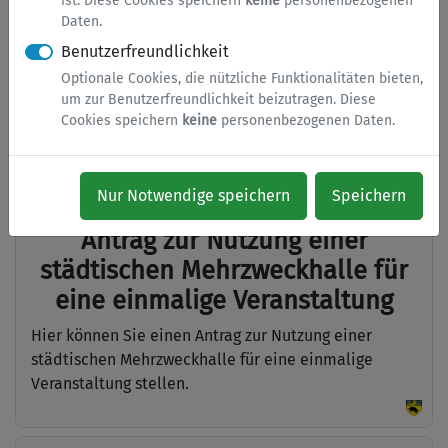
Freizeit & Kultur
ist. Diese Cookies speichern
keine
personenbezogenen
Daten.
Benutzerfreundlichkeit
Optionale Cookies, die nützliche Funktionalitäten bieten,
Anmeldung Musikschule
um zur Benutzerfreundlichkeit beizutragen. Diese
Cookies speichern
keine
personenbezogenen Daten.
Hier können Sie ihr Kind zur Musikschule Netphen
anmelden.
Nur Notwendige speichern
Speichern
Antrag zur Nutzung einer
städtischen Mehrzweckhalle für
eine einmalige Veranstaltung
Hier können Sie einen Antrag zur Nutzung einer
städtischen Mehrzweckhalle für eine einmalige
Veranstaltung stellen.